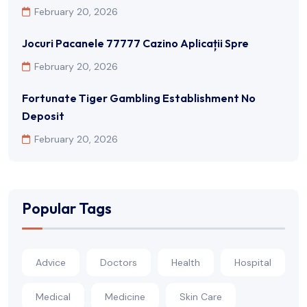
February 20, 2026
Jocuri Pacanele 77777 Cazino Aplicații Spre
February 20, 2026
Fortunate Tiger Gambling Establishment No
Deposit
February 20, 2026
Popular Tags
Advice
Doctors
Health
Hospital
Medical
Medicine
Skin Care