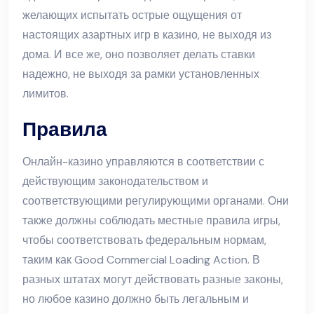
желающих испытать острые ощущения от
настоящих азартных игр в казино, не выходя из
дома. И все же, оно позволяет делать ставки
надежно, не выходя за рамки установленных
лимитов.
Правила
Онлайн-казино управляются в соответствии с
действующим законодательством и
соответствующими регулирующими органами. Они
также должны соблюдать местные правила игры,
чтобы соответствовать федеральным нормам,
таким как Good Commercial Loading Action. В
разных штатах могут действовать разные законы,
но любое казино должно быть легальным и