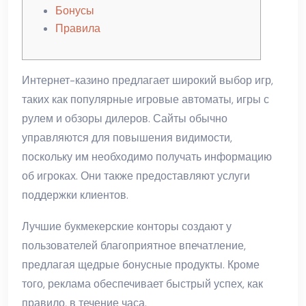
Бонусы
Правила
Интернет-казино предлагает широкий выбор игр,
таких как популярные игровые автоматы, игры с
рулем и обзоры дилеров. Сайты обычно
управляются для повышения видимости,
поскольку им необходимо получать информацию
об игроках. Они также предоставляют услуги
поддержки клиентов.
Лучшие букмекерские конторы создают у
пользователей благоприятное впечатление,
предлагая щедрые бонусные продукты.
Кроме
того, реклама обеспечивает быстрый успех, как
правило, в течение часа.