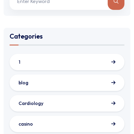
Categories
1
blog
Cardiology
casino