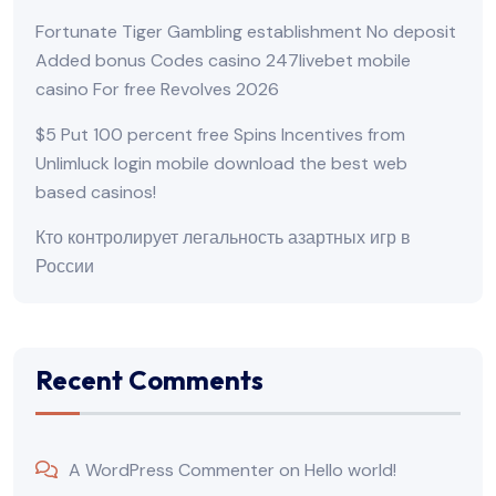
Fortunate Tiger Gambling establishment No deposit
Added bonus Codes casino 247livebet mobile
casino For free Revolves 2026
$5 Put 100 percent free Spins Incentives from
Unlimluck login mobile download the best web
based casinos!
Кто контролирует легальность азартных игр в
России
Recent Comments
A WordPress Commenter
on
Hello world!