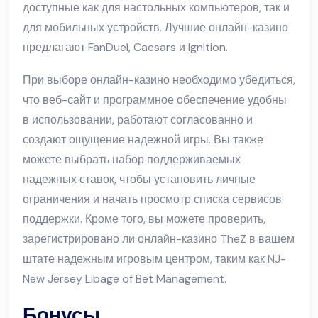
доступные как для настольных компьютеров, так и
для мобильных устройств. Лучшие онлайн-казино
предлагают FanDuel, Caesars и Ignition.
При выборе онлайн-казино необходимо убедиться,
что веб-сайт и программное обеспечение удобны
в использовании, работают согласованно и
создают ощущение надежной игры. Вы также
можете выбрать набор поддерживаемых
надежных ставок, чтобы установить личные
ограничения и начать просмотр списка сервисов
поддержки. Кроме того, вы можете проверить,
зарегистрировано ли онлайн-казино TheZ в вашем
штате надежным игровым центром, таким как NJ-
New Jersey Libage of Bet Management.
Бонусы