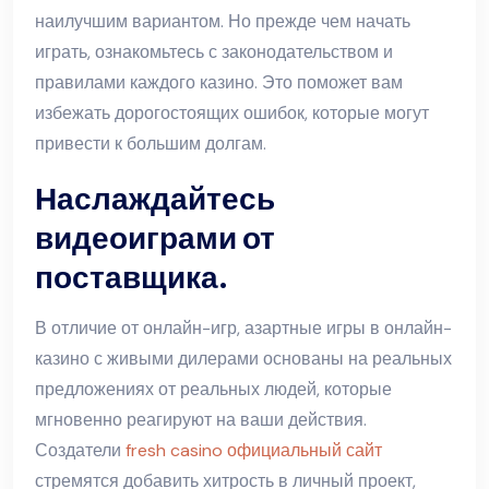
наилучшим вариантом. Но прежде чем начать
играть, ознакомьтесь с законодательством и
правилами каждого казино. Это поможет вам
избежать дорогостоящих ошибок, которые могут
привести к большим долгам.
Наслаждайтесь
видеоиграми от
поставщика.
В отличие от онлайн-игр, азартные игры в онлайн-
казино с живыми дилерами основаны на реальных
предложениях от реальных людей, которые
мгновенно реагируют на ваши действия.
Создатели
fresh casino официальный сайт
стремятся добавить хитрость в личный проект,