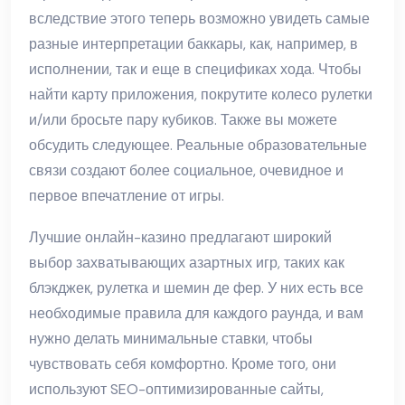
вследствие этого теперь возможно увидеть самые
разные интерпретации баккары, как, например, в
исполнении, так и еще в спецификах хода. Чтобы
найти карту приложения, покрутите колесо рулетки
и/или бросьте пару кубиков. Также вы можете
обсудить следующее. Реальные образовательные
связи создают более социальное, очевидное и
первое впечатление от игры.
Лучшие онлайн-казино предлагают широкий
выбор захватывающих азартных игр, таких как
блэкджек, рулетка и шемин де фер. У них есть все
необходимые правила для каждого раунда, и вам
нужно делать минимальные ставки, чтобы
чувствовать себя комфортно. Кроме того, они
используют SEO-оптимизированные сайты,