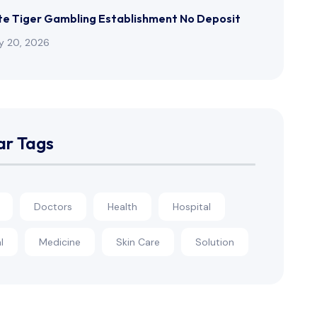
te Tiger Gambling Establishment No Deposit
y 20, 2026
ar Tags
Doctors
Health
Hospital
l
Medicine
Skin Care
Solution