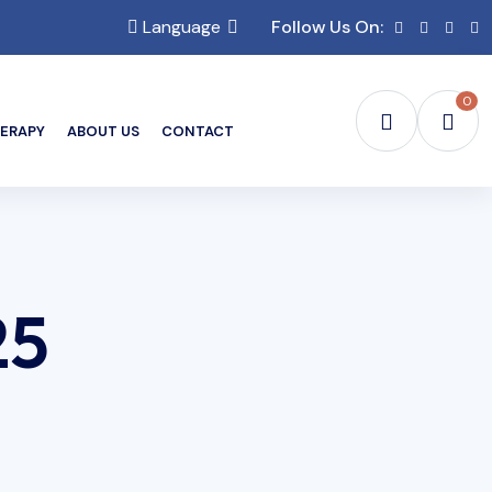
Language
Follow Us On:
0
ERAPY
ABOUT US
CONTACT
25