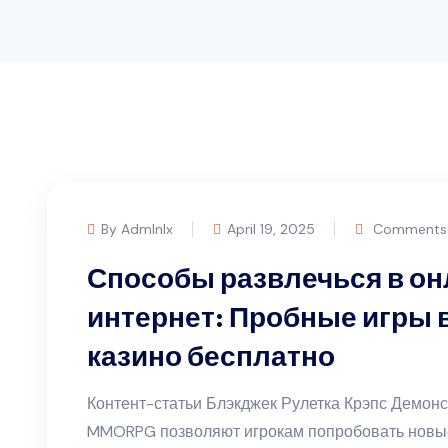
By Admlnlx
April 19, 2025
Comments 
Способы развлечься в он
интернет: Пробные игры в
казино бесплатно
Контент-статьи Блэкджек Рулетка Крэпс Демон
MMORPG позволяют игрокам попробовать новые