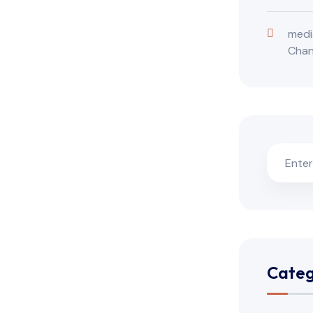
medi
Cha
Categ