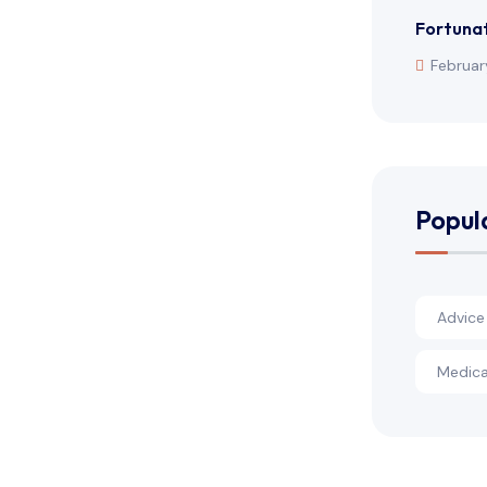
Fortuna
Februar
Popul
Advice
Medica