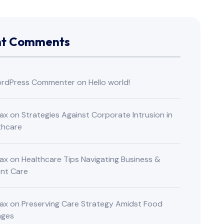
nt Comments
rdPress Commenter
on
Hello world!
ax
on
Strategies Against Corporate Intrusion in
thcare
ax
on
Healthcare Tips Navigating Business &
ent Care
ax
on
Preserving Care Strategy Amidst Food
nges