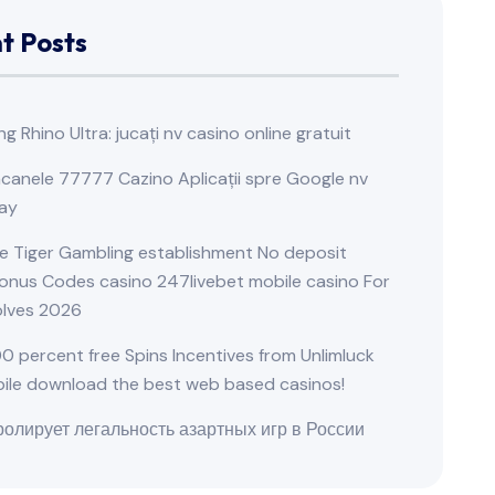
t Posts
ng Rhino Ultra: jucați nv casino online gratuit
acanele 77777 Cazino Aplicații spre Google nv
lay
e Tiger Gambling establishment No deposit
nus Codes casino 247livebet mobile casino For
olves 2026
00 percent free Spins Incentives from Unlimluck
bile download the best web based casinos!
ролирует легальность азартных игр в России