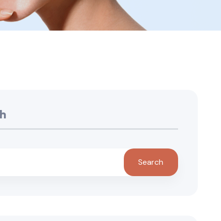
h
Search