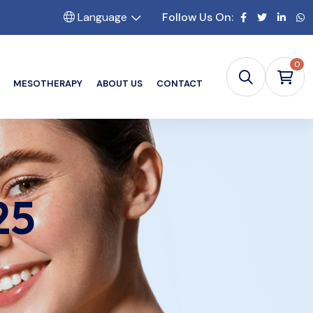
Language
Follow Us On:
0
MESOTHERAPY
ABOUT US
CONTACT
25