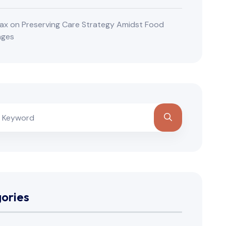
ax
on
Preserving Care Strategy Amidst Food
nges
ories