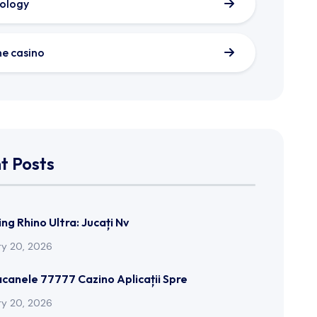
ology
ne casino
t Posts
ng Rhino Ultra: Jucați Nv
ry 20, 2026
acanele 77777 Cazino Aplicații Spre
ry 20, 2026