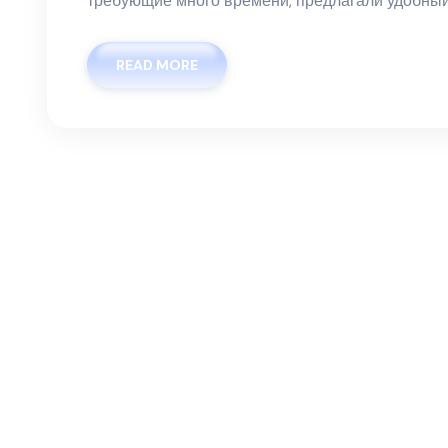
требующие много времени, предлагали удобный
READ MORE