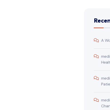
Rece
A Wo
medi
Heal
medi
Pati
medi
Cha