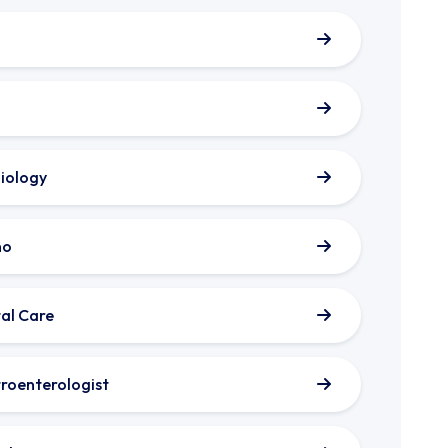
iology
no
al Care
roenterologist