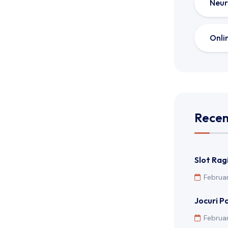
Neur
Onli
Recen
Slot Ragi
Februa
Jocuri P
Februa