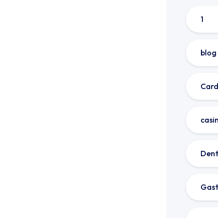
1
blog
Card
casi
Dent
Gast