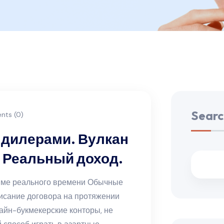
Searc
ts (0)
 дилерами. Вулкан
 Реальный доход.
име реального времени Обычные
исание договора на протяжении
лайн-букмекерские конторы, не