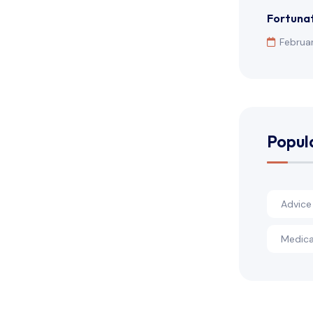
Fortuna
Februa
Popul
Advice
Medica