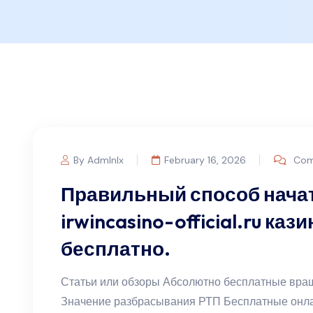
By Admlnlx
February 16, 2026
Com
Правильный способ начат
irwincasino-official.ru ка
бесплатно.
Статьи или обзоры Абсолютно бесплатные вр
Значение разбрасывания РТП Бесплатные онла