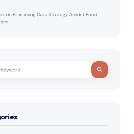
ax
on
Preserving Care Strategy Amidst Food
nges
ories