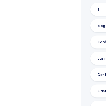
1
blog
Card
casi
Dent
Gast