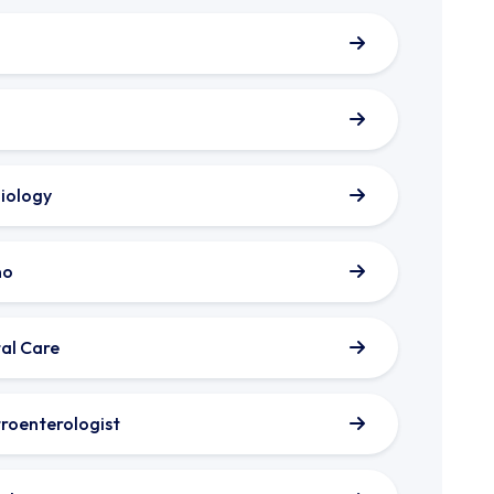
iology
no
al Care
roenterologist