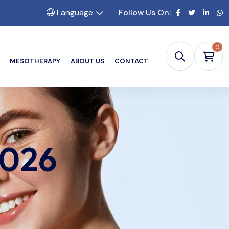
Language
Follow Us On:
0
MESOTHERAPY
ABOUT US
CONTACT
2026